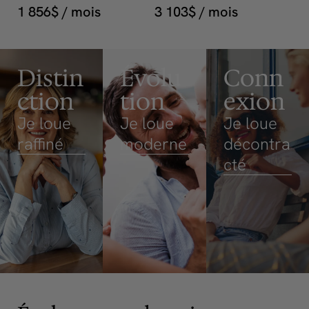
1 856$ / mois
3 103$ / mois
Distin
Évolu
Conn
ction
tion
exion
Je loue
Je loue
Je loue
raffiné
moderne
décontra
cté