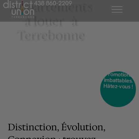
Appartements
438 860-2209
Aller
au
à louer à
contenu
Terrebonne
Promotions
imbattables.
Hâtez-vous !
Distinction, Évolution,