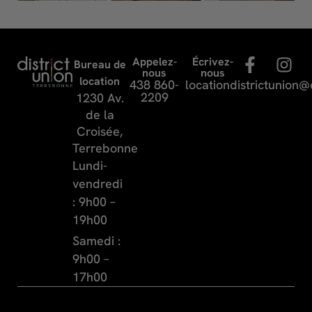
F
I
Appelez-
Écrivez-
Bureau de
nous
nous
a
n
location
438 860-
locationdistrictunion@
c
s
2209
1230 Av.
e
t
de la
b
a
Croisée,
o
g
Terrebonne
o
r
Lundi-
k
a
vendredi
-
m
: 9h00 –
f
19h00
Samedi :
9h00 –
17h00