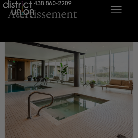
438 860-2209
Aller
Avertissement
au
contenu