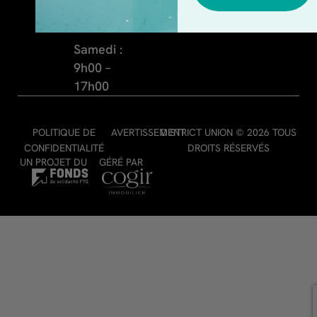
-
m
: 9h00 –
f
19h00
Samedi :
9h00 –
17h00
POLITIQUE DE
AVERTISSEMENT
DISTRICT UNION © 2026 TOUS
CONFIDENTIALITÉ
DROITS RÉSERVÉS
UN PROJET DU
GÉRÉ PAR