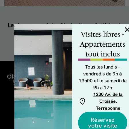
Les images sont des illustrations d’artistes à
titre indicatif seulement et peuvent être
Visites libres -
sujettes à modifications en tout temps.
Appartements
tout inclus
Tous les lundis –
vendredis de 9h à
F
I
Appelez-
Écrivez-
Bureau de
nous
nous
19h00 et le samedi de
a
n
location
438 860-
locationdistrictunion@
9h à 17h
c
s
2209
1230 Av.
1230 Av. de la
e
t
de la
Croisée,
b
a
Croisée,
Terrebonne
o
g
Terrebonne
o
r
Lundi-
Réservez
k
a
votre visite
vendredi